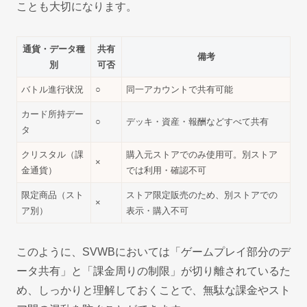
ことも大切になります。
通貨・データ種
共有
備考
別
可否
バトル進行状況
○
同一アカウントで共有可能
カード所持デー
○
デッキ・資産・報酬などすべて共有
タ
クリスタル（課
購入元ストアでのみ使用可。別ストア
×
金通貨）
では利用・確認不可
限定商品（スト
ストア限定販売のため、別ストアでの
×
ア別）
表示・購入不可
このように、SVWBにおいては「ゲームプレイ部分のデ
ータ共有」と「課金周りの制限」が切り離されているた
め、しっかりと理解しておくことで、無駄な課金やスト