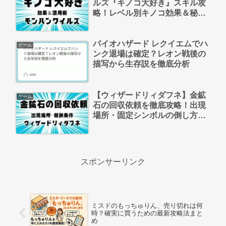
ルズ『キノコ大好き』スキル攻
略！レベル別キノコ効果＆秘
薬・強走薬キノコ活用術
バイオハザード レクイエムでハ
ゲーム
ンク退場は確定？レオン戦後の
描写から生存説を徹底分析
【ウィザードリィダフネ】金鉱
ゲーム
石の回収依頼を徹底攻略！出現
場所・固定シンボルの倒し方・
報酬条件まとめ
スポンサーリンク
ミスドのもっちゅりん、売り切れは何
時？確実に買うための最新攻略法まと
め