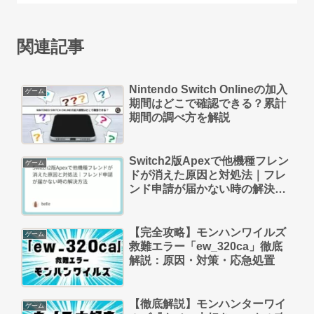
関連記事
Nintendo Switch Onlineの加入
ゲーム
期間はどこで確認できる？累計
期間の調べ方を解説
Switch2版Apexで他機種フレン
ゲーム
ドが消えた原因と対処法｜フレ
ンド申請が届かない時の解決方
法
【完全攻略】モンハンワイルズ
ゲーム
救難エラー「ew_320ca」徹底
解説：原因・対策・応急処置
【徹底解説】モンハンターワイ
ゲーム