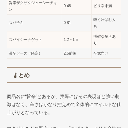
旨辛ザクザクジューシーチキ
0.48
ピリ辛未満
ン
軽く汗ばむ人
スパチキ
0.81
も
明確な辛さあ
スパイシーナゲット
1.2～1.5
り
激辛ソース（限定）
2.5前後
辛党向け
まとめ
商品名に“旨辛”とあるが、実際にはその表現ほど強い刺
激はなく、辛さはかなり控えめで全体的にマイルドな仕
上がりとなっている。