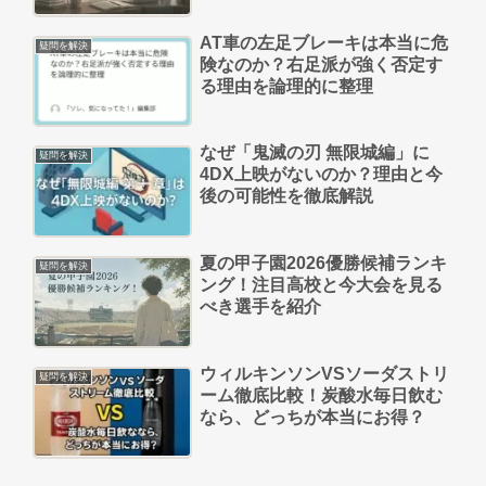
AT車の左足ブレーキは本当に危
疑問を解決
険なのか？右足派が強く否定す
る理由を論理的に整理
なぜ「鬼滅の刃 無限城編」に
疑問を解決
4DX上映がないのか？理由と今
後の可能性を徹底解説
夏の甲子園2026優勝候補ランキ
疑問を解決
ング！注目高校と今大会を見る
べき選手を紹介
ウィルキンソンVSソーダストリ
疑問を解決
ーム徹底比較！炭酸水毎日飲む
なら、どっちが本当にお得？