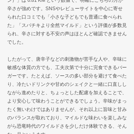
ン）」は 0.81 KM という数値で、明確にこちらの方が
辛さが強めです。SNSやレビューサイトを中心に寄せ
られた口コミでも「小さな子どもでも普通に食べられ
た」「スパチキより全然マイルド」という評価が多数見
られ、辛さに対する不安の声はほとんど確認できません
でした。
したがって、唐辛子などの刺激物が苦手な人や、辛味に
敏感な体質の方でも、工夫次第で十分に完食できるバー
ガーです。たとえば、ソースの多い部分を避けて食べた
り、冷たいドリンクや甘めのシェイクと一緒に口直しし
ながら進めたりと、ちょっとした配慮を加えることで、
より安心して味わうことができるでしょう。辛味がまっ
たく無いわけではありませんが、それ以上に旨味と甘み
のバランスが取れており、マイルドな味わいを楽しみな
がら恐竜時代のワイルドさを少しだけ体験できる、そん