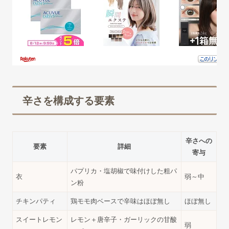
辛さを構成する要素
辛さへの
要素
詳細
寄与
パプリカ・塩胡椒で味付けした粗パ
衣
弱～中
ン粉
チキンパティ
鶏モモ肉ベースで辛味はほぼ無し
ほぼ無し
スイートレモン
レモン＋唐辛子・ガーリックの甘酸
弱