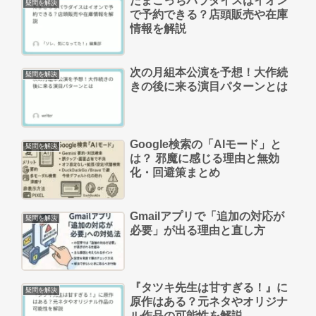
たまごっちパラダイスはイオン
疑問を解決
で予約できる？店頭販売や在庫
情報を解説
次の月組本公演を予想！大作続
疑問を解決
きの後に来る演目パターンとは
Google検索の「AIモード」と
疑問を解決
は？ 邪魔に感じる理由と無効
化・回避策まとめ
Gmailアプリで「追加の対応が
疑問を解決
必要」が出る理由と直し方
『タツキ先生は甘すぎる！』に
疑問を解決
原作はある？元ネタやオリジナ
ル作品の可能性を解説