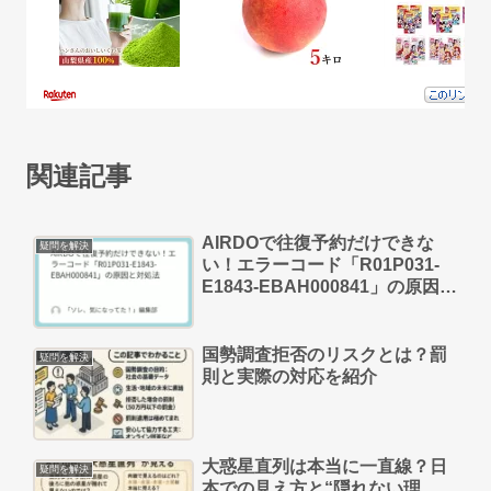
関連記事
AIRDOで往復予約だけできな
疑問を解決
い！エラーコード「R01P031-
E1843-EBAH000841」の原因と
対処法
国勢調査拒否のリスクとは？罰
疑問を解決
則と実際の対応を紹介
大惑星直列は本当に一直線？日
疑問を解決
本での見え方と“隠れない理