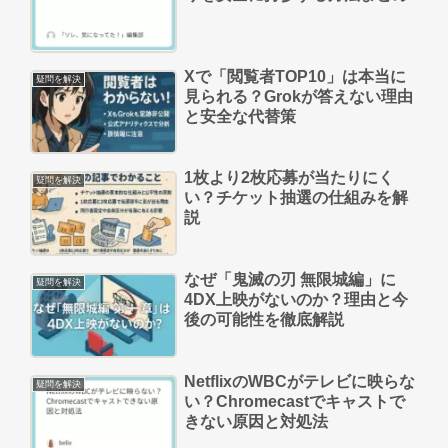
Xで「閲覧者TOP10」は本当に
疑問を解決
見られる？Grokが答えない理由
と安全な代替策
1枚より2枚応募が当たりにく
疑問を解決
い？チケット抽選の仕組みを解
説
なぜ「鬼滅の刃 無限城編」に
疑問を解決
4DX上映がないのか？理由と今
後の可能性を徹底解説
NetflixのWBCがテレビに映らな
疑問を解決
い？Chromecastでキャストで
きない原因と対処法