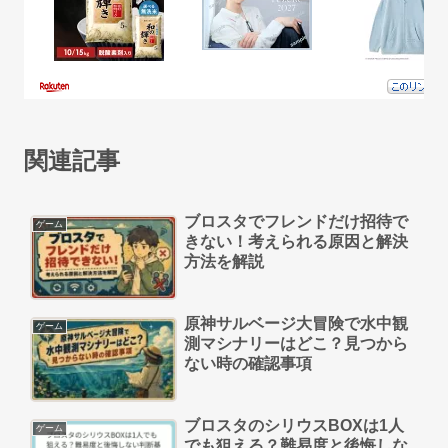
関連記事
ブロスタでフレンドだけ招待で
ゲーム
きない！考えられる原因と解決
方法を解説
原神サルベージ大冒険で水中観
ゲーム
測マシナリーはどこ？見つから
ない時の確認事項
ブロスタのシリウスBOXは1人
ゲーム
でも狙える？難易度と後悔しな